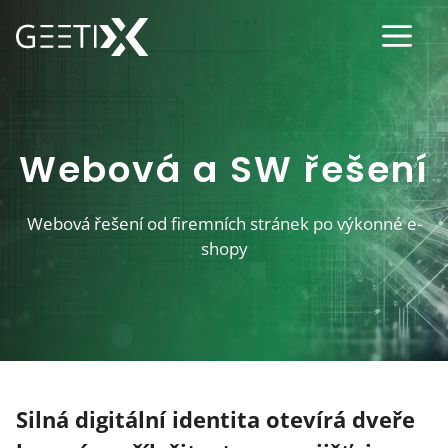
Přeskočit
Men
na
obsah
Webová a SW řešení
Webová řešení od firemních stránek po výkonné e-
shopy
Silná digitální identita otevírá dveře